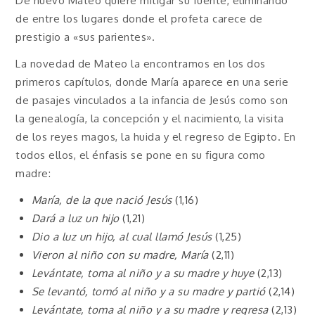
De nuevo Mateo quiere mitigar su fuente, eliminando
de entre los lugares donde el profeta carece de
prestigio a «sus parientes».
La novedad de Mateo la encontramos en los dos
primeros capítulos, donde María aparece en una serie
de pasajes vinculados a la infancia de Jesús como son
la genealogía, la concepción y el nacimiento, la visita
de los reyes magos, la huida y el regreso de Egipto. En
todos ellos, el énfasis se pone en su figura como
madre:
María, de la que nació Jesús
(1,16)
Dará a luz un hijo
(1,21)
Dio a luz un hijo, al cual llamó Jesús
(1,25)
Vieron al niño con su madre, María
(2,11)
Levántate, toma al niño y a su madre y huye
(2,13)
Se levantó, tomó al niño y a su madre y partió
(2,14)
Levántate, toma al niño y a su madre y regresa
(2,13)