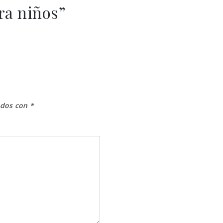
ra niños
”
ados con
*