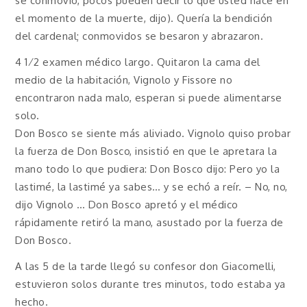
se conmovió, pocos pueden decir lo que usted hace en
el momento de la muerte, dijo). Quería la bendición
del cardenal; conmovidos se besaron y abrazaron.
4 1⁄2 examen médico largo. Quitaron la cama del
medio de la habitación, Vignolo y Fissore no
encontraron nada malo, esperan si puede alimentarse
solo.
Don Bosco se siente más aliviado. Vignolo quiso probar
la fuerza de Don Bosco, insistió en que le apretara la
mano todo lo que pudiera: Don Bosco dijo: Pero yo la
lastimé, la lastimé ya sabes… y se echó a reír. – No, no,
dijo Vignolo … Don Bosco apretó y el médico
rápidamente retiró la mano, asustado por la fuerza de
Don Bosco.
A las 5 de la tarde llegó su confesor don Giacomelli,
estuvieron solos durante tres minutos, todo estaba ya
hecho.