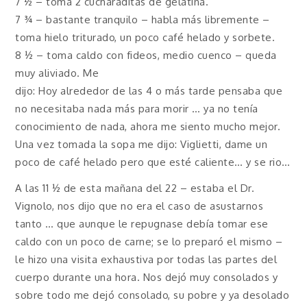
7 ½ – toma 2 cucharaditas de gelatina.
7 ¾ – bastante tranquilo – habla más libremente –
toma hielo triturado, un poco café helado y sorbete.
8 ½ – toma caldo con fideos, medio cuenco – queda
muy aliviado. Me
dijo: Hoy alrededor de las 4 o más tarde pensaba que
no necesitaba nada más para morir … ya no tenía
conocimiento de nada, ahora me siento mucho mejor.
Una vez tomada la sopa me dijo: Viglietti, dame un
poco de café helado pero que esté caliente… y se rio…
A las 11 ½ de esta mañana del 22 – estaba el Dr.
Vignolo, nos dijo que no era el caso de asustarnos
tanto … que aunque le repugnase debía tomar ese
caldo con un poco de carne; se lo preparó el mismo –
le hizo una visita exhaustiva por todas las partes del
cuerpo durante una hora. Nos dejó muy consolados y
sobre todo me dejó consolado, su pobre y ya desolado