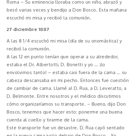
Roma – Su eminencia lloraba como un niño, abrazó y
besó varias veces y bendijo a Don Bosco. Esta mañana
escuchó mi misa y recibió la comunión.
27 diciembre 1887
A las 8 1⁄4 escuchó mi misa (día de su onomástica) y
recibió la comunión.
A las 12 en punto tenían que operar a su alrededor,
estaba el Dr. Albertotti, D. Bonetti y yo … ¡lo
envolvimos tanto! – estaba casi fuera de la cama … su
cabeza descansaba en mi pecho. Entonces fue cuestión
de cambiar de cama. Llamé al D. Rua, a D. Leveratto, a
D. Belmonte. Entre nosotros y el médico discutimos
cómo organizaríamos su transporte. – Bueno, dijo Don
Bosco, tenemos que hacer esto: ponerme una buena
cuerda al cuello y tirarme de la cama.
Este transporte fue un desastre. D. Rua cayó sentado
en la nueva cama justo debajo de Don Bosco… Yo