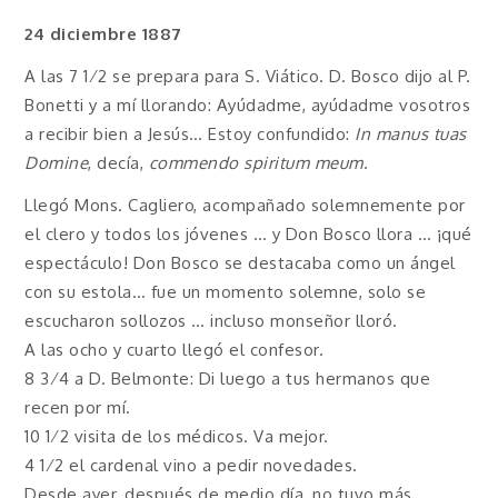
24 diciembre 1887
A las 7 1⁄2 se prepara para S. Viático. D. Bosco dijo al P.
Bonetti y a mí llorando: Ayúdadme, ayúdadme vosotros
a recibir bien a Jesús… Estoy confundido:
In manus tuas
Domine
, decía,
commendo spiritum meum
.
Llegó Mons. Cagliero, acompañado solemnemente por
el clero y todos los jóvenes … y Don Bosco llora … ¡qué
espectáculo! Don Bosco se destacaba como un ángel
con su estola… fue un momento solemne, solo se
escucharon sollozos … incluso monseñor lloró.
A las ocho y cuarto llegó el confesor.
8 3⁄4 a D. Belmonte: Di luego a tus hermanos que
recen por mí.
10 1⁄2 visita de los médicos. Va mejor.
4 1⁄2 el cardenal vino a pedir novedades.
Desde ayer, después de medio día, no tuvo más