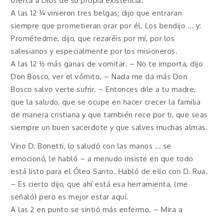
oferta a Dios de su propia existencia.
A las 12 ¼ vinieron tres belgas; dijo que entraran
siempre que prometieran orar por él. Los bendijo … y:
Prométedme, dijo, que rezaréis por mí, por los
salesianos y especialmente por los misioneros.
A las 12 ½ más ganas de vomitar. – No te importa, dijo
Don Bosco, ver el vómito. – Nada me da más Don
Bosco salvo verte sufrir. – Entonces dile a tu madre,
que la saludo, que se ocupe en hacer crecer la familia
de manera cristiana y que también rece por ti, que seas
siempre un buen sacerdote y que salves muchas almas.
Vino D. Bonetti, lo saludó con las manos … se
emocionó, le habló – a menudo insiste en que todo
está listo para el Óleo Santo. Habló de ello con D. Rua.
– Es cierto dijo, que ahí está esa herramienta, (me
señaló) pero es mejor estar aquí.
A las 2 en punto se sintió más enfermo. – Mira a