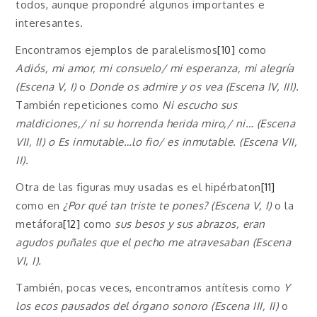
todos, aunque propondré algunos importantes e
interesantes.
Encontramos ejemplos de paralelismos
[10]
como
Adiós, mi amor, mi consuelo/ mi esperanza, mi alegría
(Escena V, I)
o
Donde os admire y os vea (Escena IV, III).
También repeticiones como
Ni escucho sus
maldiciones,/ ni su horrenda herida miro,/ ni… (Escena
VII, II) o Es inmutable…lo fio/ es inmutable. (Escena VII,
II).
Otra de las figuras muy usadas es el hipérbaton
[11]
como en
¿Por qué tan triste te pones? (Escena V, I)
o la
metáfora
[12]
como
sus besos y sus abrazos, eran
agudos puñales que el pecho me atravesaban (Escena
VI, I).
También, pocas veces, encontramos antítesis como
Y
los ecos pausados del órgano sonoro (Escena III, II)
o