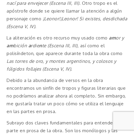
nací para envejecer (Escena III, III).
Otro tropo es el
apóstrofe donde se quiere llamar la atención a algún
personaje como
¡Leonor!¡Leonor! Si existes, desdichada
(Escena V, IV).
La aliteración es otro recurso muy usado como
am
or y
am
bición
a
rdie
n
te (Escena III, III),
así como el
polisíndeton, que aparece durante toda la obra como
Las torres de oro, y montes argentinos, y colosos y
fúlgidos follajes (Escena V, IV).
Debido a la abundancia de versos en la obra
encontramos un sinfín de tropos y figuras literarias que
no podríamos analizar ahora al completo. Sin embargo,
me gustaría tratar un poco cómo se utiliza el lenguaje
en las partes en prosa.
Subrayo dos claves fundamentales para entender la
parte en prosa de la obra. Son los monólogos y las